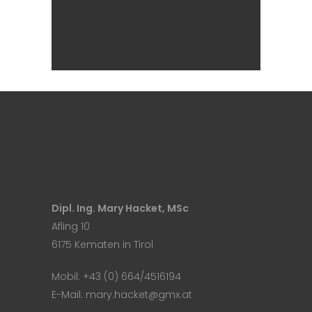
OWN IT ON VINYL
Architecture
Design
Typography
Dipl. Ing. Mary Hacket, MSc
Afling 10
6175 Kematen in Tirol
Mobil:
+43 (0) 664/4516194
E-Mail:
mary.hacket@gmx.at