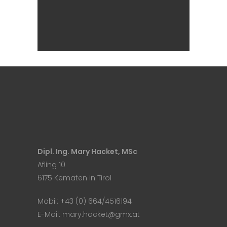
Blog Home
Blog
Dipl. Ing. Mary Hacket, MSc
Afling 10
6175 Kematen in Tirol
Mobil:
+43 (0) 664/4516194
E-Mail:
mary.hacket@gmx.at